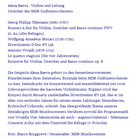
Alena Baeva - Violine und Leitung
Streicher des MDR-Sinfonieorchesters
Georg Philipp Telemann (1681–1767)
Konzert A-Dur für Violine, Streicher und Basso continuo TWV
51: A4 (»Die Relinge«)
Wolfgang Amadeus Mozart (1756–1791)
Divertimento D-Dur KV 136
Antonio Vivaldi (1678–1741)
Le quattro stagioni (Die vier Jahreszeiten)
Konzerte für Violine, Streicher und Basso continuo op. 8
Die Geigerin Alena Baeva gehört zu den bemerkenswertesten
Künstlerinnen ihrer Generation. Erstmals beim MDR-Sinfonieorchester
zu Gast, beeindruckt sie konzertierend und ensembleleitend mit zwei
Schwergewichten der barocken Violinliteratur. Ergänzt wird das
Konzert durch Mozarts zauberhaftes Divertimento KV 136, das er im
Alter von sechzehn Jahren für seinen neuen Salzburger Dienstherren,
Erzbischof Colloredo, schrieb. Das übergreifende Thema unseres
diesjährigen MDR-Musiksommers berühren sowohl die Programmatik
von Vivaldis Vier Jahreszeiten als auch – augenzwinkernd – Telemanns
Concerto A-Dur mit dem Untertitel Die Relinge (= Frösche).
Foto: Marco Borggreve | Veranstalter: MDR Musiksommer