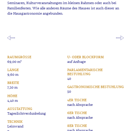
Seminaren, Kulturveranstaltungen im kleinen Rahmen oder auch bei
Familienfesten. Wie alle anderen Räume des Hauses ist auch dieser an
die Hausgastronomie angebunden.
RAUMGRÖSSE
U- ODER BLOCKFORM
69,00 m²
auf Anfrage
LÄNGE
PARLAMENTARISCHE
BESTUHLUNG
9,60 m
40
BREITE
GASTRONOMISCHE BESTUHLUNG
7,20 m
50
HÖHE
4ER TISCHE
4,40 m
nach Absprache
AUSSTATTUNG
6ER TISCHE
Tageslichtverdunkelung
nach Absprache
TECHNIK
8ER TISCHE
Leinwand
nach Absprache