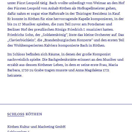
unter Fürst Leopold tätig. Bach wollte unbedingt von Weimar an den Hof
des Fürsten Leopold von Anhalt-Köthen als Hofkapellmeister gehen,
dafür nahm er sogar eine Haftstrafe in der Thüringer Residenz in Kauf.
Er konnte in Köthen für eine hervorragende Kapelle komponieren, in der
bis zu 17 Musiker spielten, die zum Teil zuvor am Potsdamer und
Berliner Hof des preußischen Königs Friedrich I. musiziert hatten.
Friedrichs Sohn, der „Soldatenkönig“, löste das kleine Orchester auf. Das
„Clavierbüchlein“, die „Brandenburgischen Konzerte“ und den ersten Teil
des Wohltemperierten Kalviers komponierte Bach in Köthen.
Im Schloss befinden sich Räume, in denen der große Komponist
nachweislich spielte. Die Bachgedenkstätte erinnert an den Musiker und
erzählt aus dessen Köthener Leben, in dem er seine erste Frau, Maria
Barbara, 1720 zu Grabe tragen musste und Anna Magdalena 1721
heiratete.
Köthen Kultur und Marketing GmbH