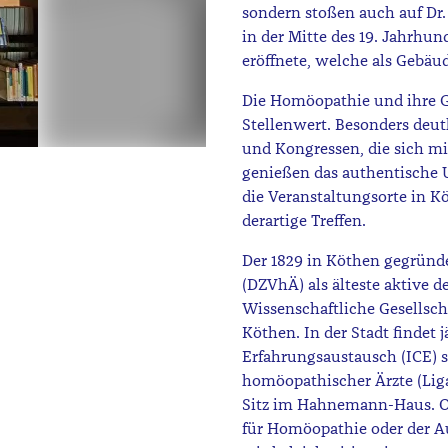
sondern stoßen auch auf Dr.
in der Mitte des 19. Jahrhu
eröffnete, welche als Gebäud
Die Homöopathie und ihre G
Stellenwert. Besonders deu
und Kongressen, die sich m
genießen das authentische 
die Veranstaltungsorte in K
derartige Treffen.
Der 1829 in Köthen gegründ
(DZVhÄ) als älteste aktive 
Wissenschaftliche Gesellsc
Köthen. In der Stadt findet 
Erfahrungsaustausch (ICE) s
homöopathischer Ärzte (Lig
Sitz im Hahnemann-Haus. O
für Homöopathie oder der Au