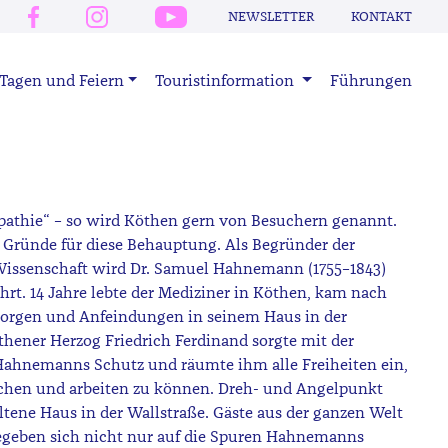
NEWSLETTER
KONTAKT
Tagen und Feiern
Touristinformation
Führungen
athie“ – so wird Köthen gern von Besuchern genannt.
 Gründe für diese Behauptung. Als Begründer der
issenschaft wird Dr. Samuel Hahnemann (1755–1843)
rt. 14 Jahre lebte der Mediziner in Köthen, kam nach
orgen und Anfeindungen in seinem Haus in der
thener Herzog Friedrich Ferdinand sorgte mit der
ahnemanns Schutz und räumte ihm alle Freiheiten ein,
rschen und arbeiten zu können. Dreh- und Angelpunkt
ltene Haus in der Wallstraße. Gäste aus der ganzen Welt
begeben sich nicht nur auf die Spuren Hahnemanns