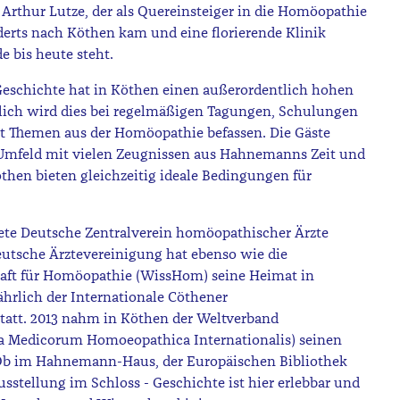
 Arthur Lutze, der als Quereinsteiger in die Homöopathie
nderts nach Köthen kam und eine florierende Klinik
e bis heute steht.
eschichte hat in Köthen einen außerordentlich hohen
tlich wird dies bei regelmäßigen Tagungen, Schulungen
it Themen aus der Homöopathie befassen. Die Gäste
Umfeld mit vielen Zeugnissen aus Hahnemanns Zeit und
öthen bieten gleichzeitig ideale Bedingungen für
ete Deutsche Zentralverein homöopathischer Ärzte
deutsche Ärztevereinigung hat ebenso wie die
haft für Homöopathie (WissHom) seine Heimat in
jährlich der Internationale Cöthener
tatt. 2013 nahm in Köthen der Weltverband
a Medicorum Homoeopathica Internationalis) seinen
b im Hahnemann-Haus, der Europäischen Bibliothek
sstellung im Schloss - Geschichte ist hier erlebbar und