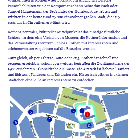
Willkommen in Köthen – der Bachstadt in Anhalt. Historische
Persönlichkeiten wie der Komponist Johann Sebastian Bach oder
Samuel Hahnemann, der Begründer der Homöopathie, lebten und
wirkten in der heute rund 25 000 Einwohner großen Stadt, die 1115
erstmals in Chroniken erwähnt wird.
Köthens zentraler, kultureller Mittelpunkt ist das einstige fürstliche
Schloss, in dem eine Vielzahl von Museen, die Köthen-Information und
das Veranstaltungszentrum Schloss Köthen mit interessanten und
erlebenswerten Angeboten auf die Besucher warten.
Ganz gleich, ob per Fahrrad, Auto oder Zug, Köthen ist schnell und
bequem erreichbar, schon von weither begrüßen die Zwillingstürme der
1400 errichteten Jakobskirche die Gäste. Die Altstadt ist liebevoll saniert
und lädt zum Flanieren und Erkunden ein. Historisch gibt es im kleinen
Städtchen eine Fülle an Interessantem zu entdecken.