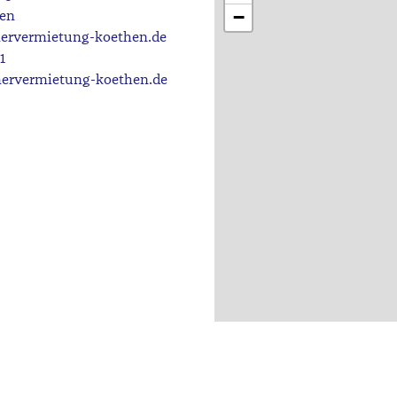
−
en
ervermietung-koethen.de
1
rvermietung-koethen.de