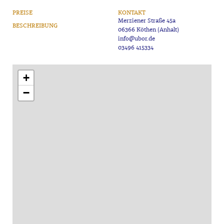
PREISE
KONTAKT
Merziener Straße 45a
BESCHREIBUNG
info@ubor.de
03496 415334
+
−