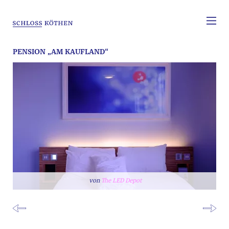
PENSION „AM KAUFLAND“
The LED Depot