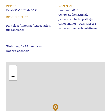
PREISE
KONTAKT
EZ ab 35 € / DZ ab 60 €
Lindenstraße 1
06366 Köthen (Anhalt)
BESCHREIBUNG
pensionschlachteplatte@web.de
03496 212498 | 0178 3318166
Parkplatz / Internet / Ladestation
www.zur-schlachteplatte.de
Wohnung für Monteure mit
+
−