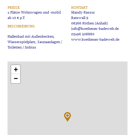
PREISE
KONTAKT
4 Plätze Wohnwagen und -mobil
Mandy Kassur
ab 10 € p.T.
Ratswall 9
06366 Köthen (Anhalt)
BESCHREIBUNG
info@koethener-badewelt.de
03496 508880
Hallenbad mit Außenbecken,
www.koethener-badewelt.de
Wasserspielplatz, Saunaanlagen /
+
−