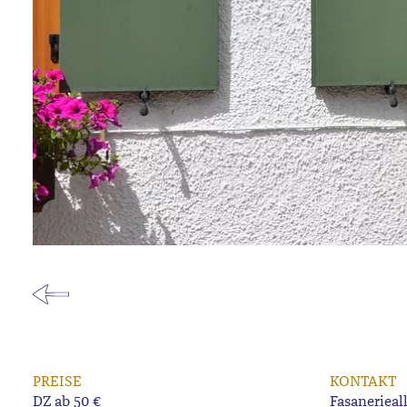
PREISE
KONTAKT
DZ ab 50 €
Fasanerieall