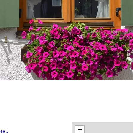
+
ee 1