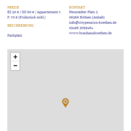
PREISE
KONTAKT
EZ 50 € / DZ 60 € / Appartement 2
Neustädter Platz 3
P. 70 € (Frühstück exkl.)
06366 Köthen (Anhalt)
info@citypension-koethen.de
BESCHREIBUNG
03496 3099464
www.brauhauskoethen.de
+
−